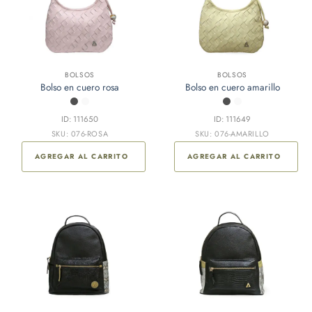
BOLSOS
BOLSOS
Bolso en cuero rosa
Bolso en cuero amarillo
ID: 111650
ID: 111649
SKU: 076-ROSA
SKU: 076-AMARILLO
AGREGAR AL CARRITO
AGREGAR AL CARRITO