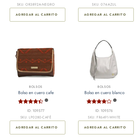
con
5
de 5
con
4.33
SKU: 074-AZUL
SKU: OR3892A-NEGRO
de 5
AGREGAR AL CARRITO
AGREGAR AL CARRITO
BOLSOS
BOLSOS
Bolso en cuero cafe
Bolso en cuero blanco
Valorado
Valorado
ID: 109577
ID: 109576
con
4.33
con
4
de
SKU: LP0280-CAFÉ
SKU: FR6491-WHITE
de 5
5
AGREGAR AL CARRITO
AGREGAR AL CARRITO