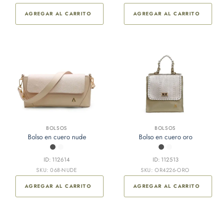
AGREGAR AL CARRITO
AGREGAR AL CARRITO
BOLSOS
BOLSOS
Bolso en cuero nude
Bolso en cuero oro
ID: 112614
ID: 112513
SKU: 068-NUDE
SKU: OR4226-ORO
AGREGAR AL CARRITO
AGREGAR AL CARRITO