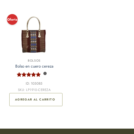
¡Oferta!
BOLSOS
Bolso en cuero cereza
Valorado
ID: 105085
con
4.83
SKU: LP1910-CEREZA
de 5
AGREGAR AL CARRITO