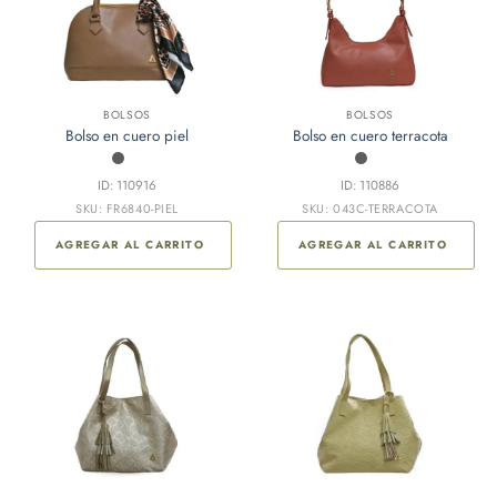
BOLSOS
BOLSOS
Bolso en cuero piel
Bolso en cuero terracota
ID: 110916
ID: 110886
SKU: FR6840-PIEL
SKU: 043C-TERRACOTA
AGREGAR AL CARRITO
AGREGAR AL CARRITO