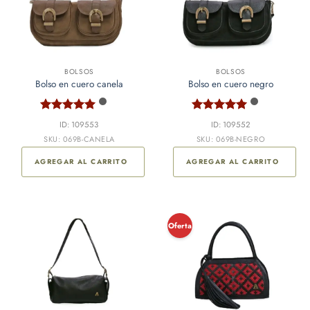
BOLSOS
BOLSOS
Bolso en cuero canela
Bolso en cuero negro
Valorado
Valorado
ID: 109553
ID: 109552
con
5
de 5
con
5
de 5
SKU: 069B-CANELA
SKU: 069B-NEGRO
AGREGAR AL CARRITO
AGREGAR AL CARRITO
¡Oferta!