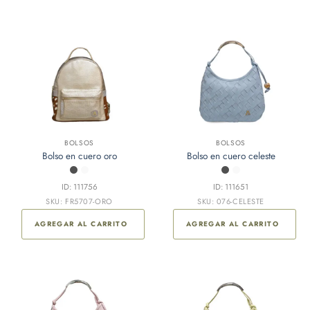
BOLSOS
BOLSOS
Bolso en cuero oro
Bolso en cuero celeste
ID: 111756
ID: 111651
SKU: FR5707-ORO
SKU: 076-CELESTE
AGREGAR AL CARRITO
AGREGAR AL CARRITO