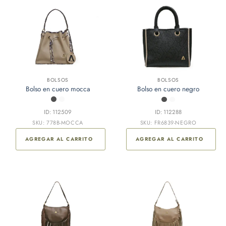
BOLSOS
BOLSOS
Bolso en cuero mocca
Bolso en cuero negro
ID: 112509
ID: 112288
SKU: 778B-MOCCA
SKU: FR6839-NEGRO
AGREGAR AL CARRITO
AGREGAR AL CARRITO