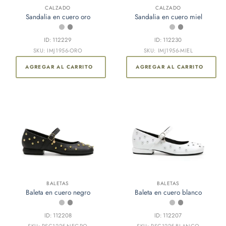
Este
Este
CALZADO
CALZADO
Sandalia en cuero oro
Sandalia en cuero miel
producto
producto
tiene
tiene
múltiples
múltiples
ID: 112229
ID: 112230
variantes.
variantes.
SKU: IMJ1956-ORO
SKU: IMJ1956-MIEL
Las
Las
AGREGAR AL CARRITO
AGREGAR AL CARRITO
opciones
opciones
se
se
pueden
pueden
elegir
elegir
en
en
la
la
página
página
de
de
producto
producto
Este
BALETAS
BALETAS
Baleta en cuero negro
Baleta en cuero blanco
producto
tiene
múltiples
ID: 112208
ID: 112207
SKU: PSC1225-NEGRO
SKU: PSC1225-BLANCO