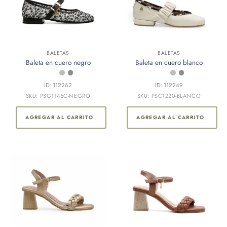
página
de
producto
BALETAS
BALETAS
Baleta en cuero negro
Baleta en cuero blanco
ID: 112262
ID: 112249
SKU: PSG1145C-NEGRO
SKU: PSC1220-BLANCO
AGREGAR AL CARRITO
AGREGAR AL CARRITO