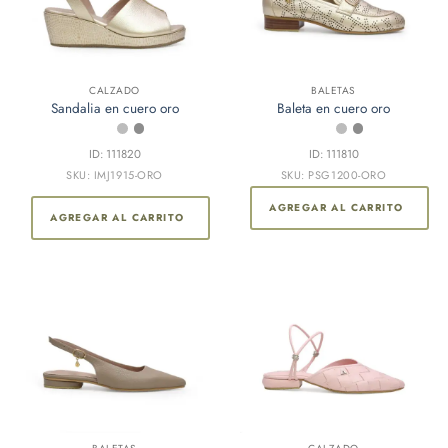
Este
CALZADO
BALETAS
Sandalia en cuero oro
Baleta en cuero oro
producto
tiene
múltiples
ID: 111820
ID: 111810
variantes.
SKU: IMJ1915-ORO
SKU: PSG1200-ORO
Las
AGREGAR AL CARRITO
opciones
AGREGAR AL CARRITO
se
pueden
elegir
en
la
página
de
producto