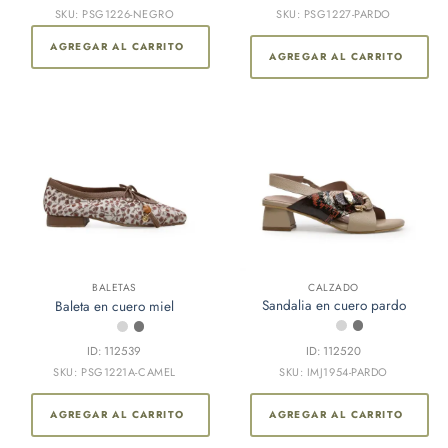
variantes.
SKU: PSG1226-NEGRO
SKU: PSG1227-PARDO
Las
AGREGAR AL CARRITO
opciones
AGREGAR AL CARRITO
se
pueden
elegir
en
la
página
de
producto
CALZADO
BALETAS
Sandalia en cuero pardo
Baleta en cuero miel
ID: 112520
ID: 112539
SKU: IMJ1954-PARDO
SKU: PSG1221A-CAMEL
AGREGAR AL CARRITO
AGREGAR AL CARRITO