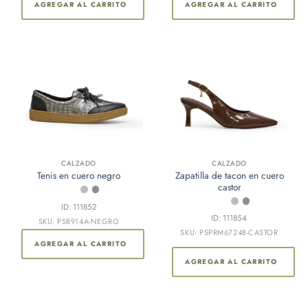
AGREGAR AL CARRITO
AGREGAR AL CARRITO
Este
CALZADO
CALZADO
Zapatilla de tacon en cuero
Tenis en cuero negro
producto
castor
tiene
múltiples
ID: 111852
ID: 111854
variantes.
SKU: PSB914A-NEGRO
SKU: PSPRM6724B-CASTOR
Las
AGREGAR AL CARRITO
opciones
AGREGAR AL CARRITO
se
pueden
elegir