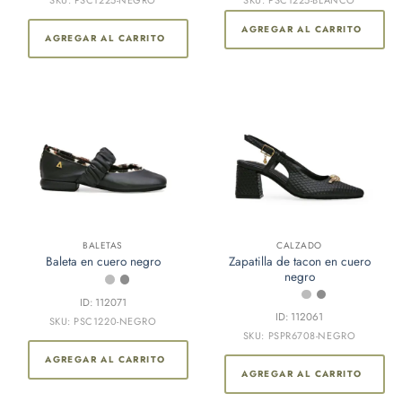
variantes.
Las
AGREGAR AL CARRITO
opciones
AGREGAR AL CARRITO
se
pueden
elegir
en
la
página
de
producto
BALETAS
CALZADO
Zapatilla de tacon en cuero
Baleta en cuero negro
negro
ID: 112071
ID: 112061
SKU: PSC1220-NEGRO
SKU: PSPR6708-NEGRO
AGREGAR AL CARRITO
AGREGAR AL CARRITO