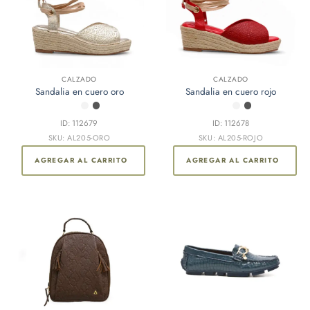
Este
Este
CALZADO
CALZADO
Sandalia en cuero oro
Sandalia en cuero rojo
producto
producto
tiene
tiene
múltiples
múltiples
ID: 112679
ID: 112678
variantes.
variantes.
SKU: AL205-ORO
SKU: AL205-ROJO
Las
Las
AGREGAR AL CARRITO
AGREGAR AL CARRITO
opciones
opciones
se
se
pueden
pueden
elegir
elegir
en
en
la
la
página
página
de
de
producto
producto