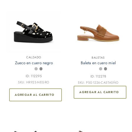
CALZADO
Este
BALETAS
Zueco en cuero negro
Baleta en cuero miel
producto
tiene
ID: 112295
múltiples
ID: 112278
SKU: HR923-NEGRO
variantes.
SKU: PSG1226-CASTASÑO
Las
AGREGAR AL CARRITO
opciones
AGREGAR AL CARRITO
se
pueden
elegir
en
la