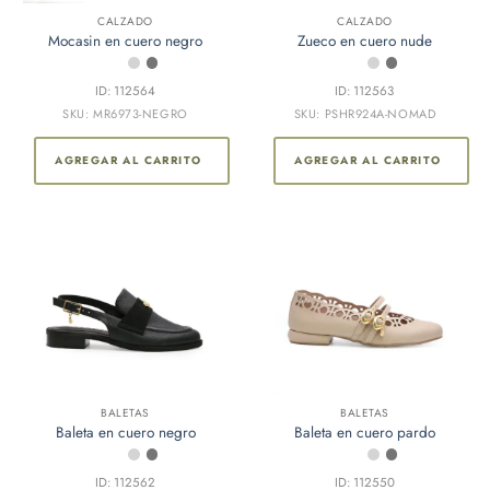
CALZADO
CALZADO
Mocasin en cuero negro
Zueco en cuero nude
ID: 112564
ID: 112563
SKU: MR6973-NEGRO
SKU: PSHR924A-NOMAD
AGREGAR AL CARRITO
AGREGAR AL CARRITO
Este
BALETAS
BALETAS
Baleta en cuero negro
Baleta en cuero pardo
producto
tiene
múltiples
ID: 112562
ID: 112550