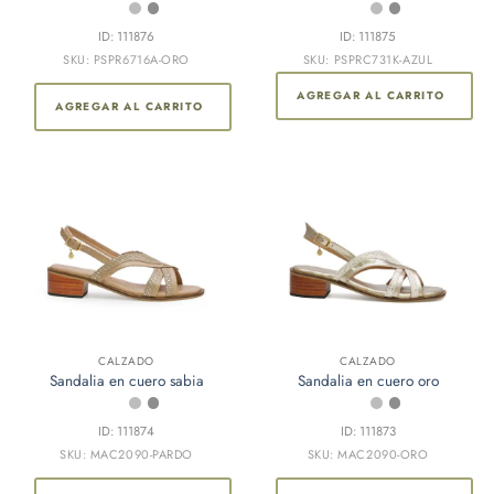
múltiples
ID: 111876
ID: 111875
variantes.
SKU: PSPR6716A-ORO
SKU: PSPRC731K-AZUL
Las
opciones
AGREGAR AL CARRITO
AGREGAR AL CARRITO
se
pueden
elegir
en
la
página
de
producto
CALZADO
CALZADO
Sandalia en cuero sabia
Sandalia en cuero oro
ID: 111874
ID: 111873
SKU: MAC2090-PARDO
SKU: MAC2090-ORO