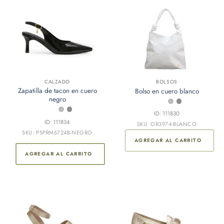
en
la
página
de
producto
CALZADO
BOLSOS
Zapatilla de tacon en cuero
Bolso en cuero blanco
negro
ID: 111830
ID: 111834
SKU: OR3974-BLANCO
SKU: PSPRM6724B-NEGRO
AGREGAR AL CARRITO
AGREGAR AL CARRITO