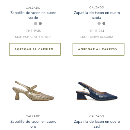
CALZADO
CALZADO
Zapatilla de tacon en cuero
Zapatilla de tacon en cuero
sabia
verde
ID: 111914
ID: 111938
SKU: PSPR911A-SABIA
SKU: PSPRC731K-VERDE
AGREGAR AL CARRITO
AGREGAR AL CARRITO
Este
CALZADO
CALZADO
Zapatilla de tacon en cuero
Zapatilla de tacon en cuero
producto
oro
azul
tiene