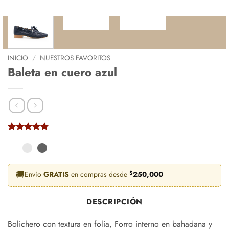
INICIO
/
NUESTROS FAVORITOS
Baleta en cuero azul
Valorado
6
con
4.67
de 5 en
base a
valoraciones
🚚
Envío
GRATIS
en compras desde
$
250,000
de clientes
DESCRIPCIÓN
Bolichero con textura en folia, Forro interno en bahadana y