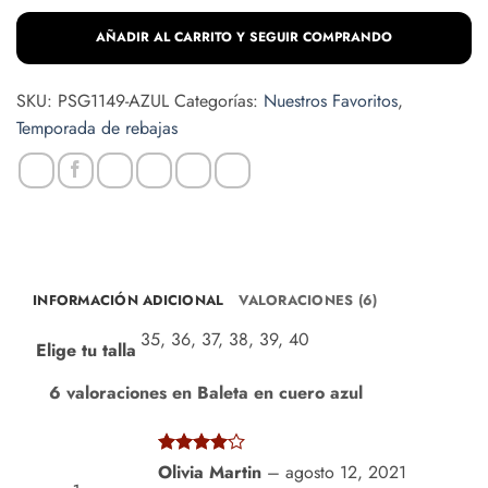
cuero
azul
AÑADIR AL CARRITO Y SEGUIR COMPRANDO
cantidad
SKU:
PSG1149-AZUL
Categorías:
Nuestros Favoritos
,
Temporada de rebajas
INFORMACIÓN ADICIONAL
VALORACIONES (6)
35, 36, 37, 38, 39, 40
Elige tu talla
6 valoraciones en
Baleta en cuero azul
Valorado
Olivia Martin
–
agosto 12, 2021
con
4
de