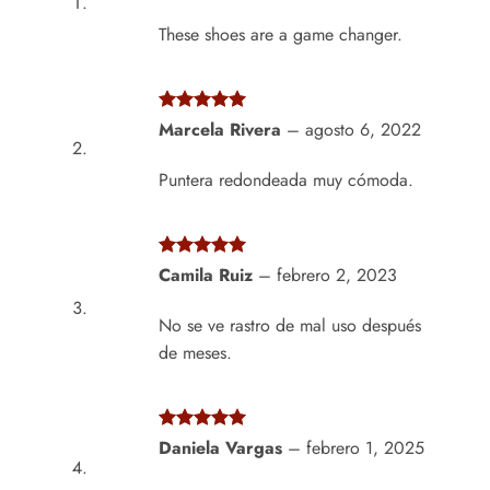
5
These shoes are a game changer.
Valorado
Marcela Rivera
–
agosto 6, 2022
con
5
de 5
Puntera redondeada muy cómoda.
Valorado
Camila Ruiz
–
febrero 2, 2023
con
5
de 5
No se ve rastro de mal uso después
de meses.
Valorado
Daniela Vargas
–
febrero 1, 2025
con
5
de 5