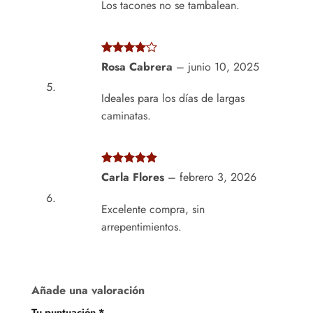
Los tacones no se tambalean.
Valorado
Rosa Cabrera
–
junio 10, 2025
con
4
de
5
Ideales para los días de largas
caminatas.
Valorado
Carla Flores
–
febrero 3, 2026
con
5
de 5
Excelente compra, sin
arrepentimientos.
Añade una valoración
Tu puntuación
*