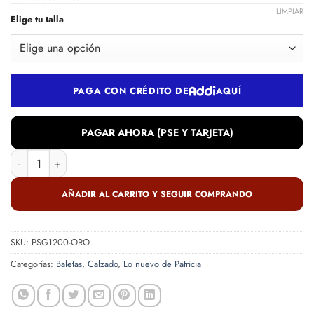
LIMPIAR
Elige tu talla
PAGA CON CRÉDITO DE
AQUÍ
PAGAR AHORA (PSE Y TARJETA)
Baleta en cuero oro cantidad
AÑADIR AL CARRITO Y SEGUIR COMPRANDO
SKU:
PSG1200-ORO
Categorías:
Baletas
,
Calzado
,
Lo nuevo de Patricia