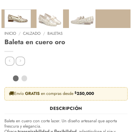
INICIO
/
CALZADO
/
BALETAS
Baleta en cuero oro
🚚
Envío
GRATIS
en compras desde
$
250,000
DESCRIPCIÓN
Baleta en cuero con corte lazer. Un diseño artesanal que aporta
frescura y elegancia.
Ofrece
transpirabilidad y flexibilidad
, adaptándose al pie y