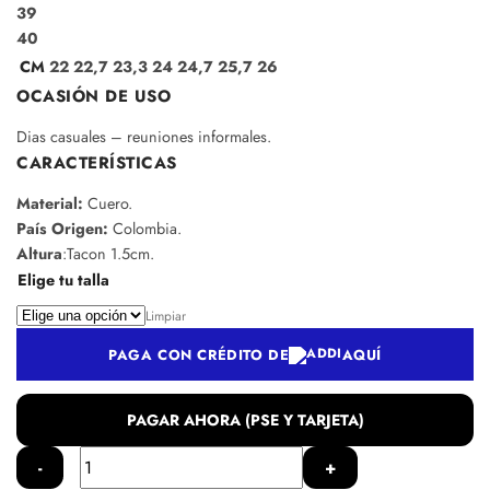
39
40
CM
22
22,7
23,3
24
24,7
25,7
26
OCASIÓN DE USO
Dias casuales – reuniones informales.
CARACTERÍSTICAS
Material:
Cuero.
País Origen:
Colombia.
Altura
:Tacon 1.5cm.
Elige tu talla
Limpiar
PAGA CON CRÉDITO DE
AQUÍ
PAGAR AHORA (PSE Y TARJETA)
Baleta
en