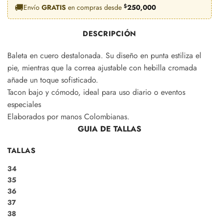
valoraciones
🚚
Envío
GRATIS
en compras desde
$
250,000
de clientes
DESCRIPCIÓN
Baleta en cuero destalonada. Su diseño en punta estiliza el
pie, mientras que la correa ajustable con hebilla cromada
añade un toque sofisticado.
Tacon bajo y cómodo, ideal para uso diario o eventos
especiales
Elaborados por manos Colombianas.
GUIA DE TALLAS
TALLAS
34
35
36
37
38