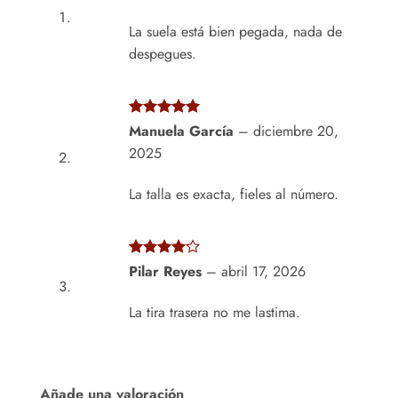
con
5
de 5
La suela está bien pegada, nada de
despegues.
Valorado
Manuela García
–
diciembre 20,
con
5
de 5
2025
La talla es exacta, fieles al número.
Valorado
Pilar Reyes
–
abril 17, 2026
con
4
de
5
La tira trasera no me lastima.
Añade una valoración