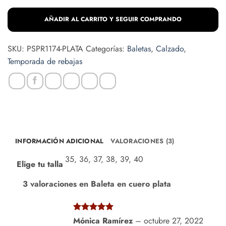
cuero
plata
AÑADIR AL CARRITO Y SEGUIR COMPRANDO
cantidad
SKU:
PSPR1174-PLATA
Categorías:
Baletas
,
Calzado
,
Temporada de rebajas
INFORMACIÓN ADICIONAL
VALORACIONES (3)
35, 36, 37, 38, 39, 40
Elige tu talla
3 valoraciones en
Baleta en cuero plata
Valorado
Mónica Ramírez
–
octubre 27, 2022