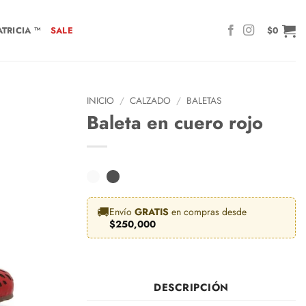
TRICIA ™
SALE
$
0
INICIO
/
CALZADO
/
BALETAS
Baleta en cuero rojo
🚚
Envío
GRATIS
en compras desde
$
250,000
DESCRIPCIÓN