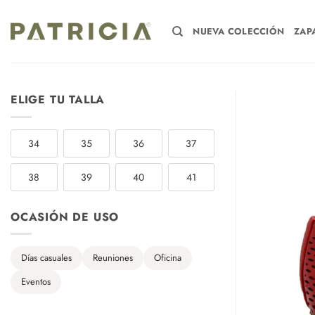
Saltar
al
NUEVA COLECCIÓN
ZAP
contenido
ELIGE TU TALLA
34
35
36
37
38
39
40
41
OCASIÓN DE USO
Días casuales
Reuniones
Oficina
Eventos