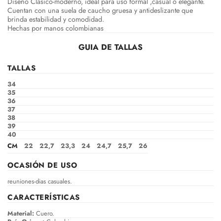
Diseño Clásico-moderno, ideal para uso formal ,casual o elegante.
Cuentan con una suela de caucho gruesa y antideslizante que
brinda estabilidad y comodidad.
Hechas por manos colombianas
GUIA DE TALLAS
TALLAS
34
35
36
37
38
39
40
CM
22
22,7
23,3
24
24,7
25,7
26
OCASIÓN DE USO
reuniones-dias casuales.
CARACTERÍSTICAS
Material:
Cuero.