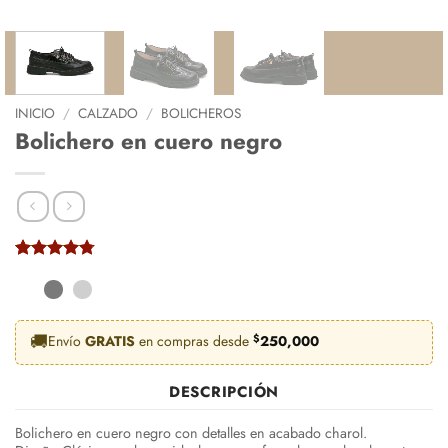
INICIO
/
CALZADO
/
BOLICHEROS
Bolichero en cuero negro
Valorado
4
con
4.75
de 5 en
base a
valoraciones
🚚
Envío
GRATIS
en compras desde
$
250,000
de clientes
DESCRIPCIÓN
Bolichero en cuero negro con detalles en acabado charol.