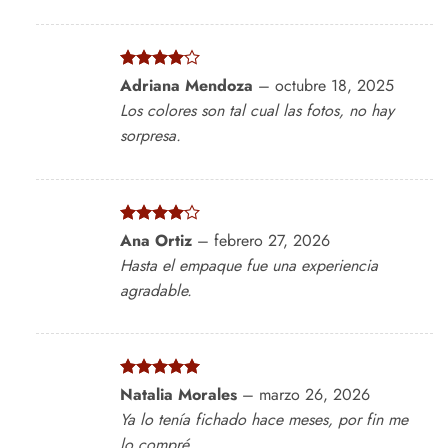
Valorado
Adriana Mendoza
–
octubre 18, 2025
con
4
de
Los colores son tal cual las fotos, no hay
5
sorpresa.
Valorado
Ana Ortiz
–
febrero 27, 2026
con
4
de
Hasta el empaque fue una experiencia
5
agradable.
Valorado
Natalia Morales
–
marzo 26, 2026
con
5
de 5
Ya lo tenía fichado hace meses, por fin me
lo compré.