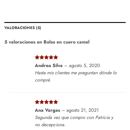
VALORACIONES (5)
5 valoraciones en
Bolso en cuero camel
Valorado
Andrea Silva
–
agosto 5, 2020
con
5
de 5
Hasta mis clientes me preguntan dónde lo
compré.
Valorado
Ana Vargas
–
agosto 21, 2021
con
5
de 5
Segunda vez que compro con Patricia y
no decepciona.