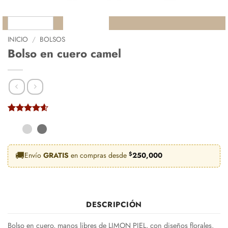
INICIO
/
BOLSOS
Bolso en cuero camel
Valorado
5
con
4.6
de
5 en base
a
valoraciones
🚚
Envío
GRATIS
en compras desde
$
250,000
de clientes
DESCRIPCIÓN
Bolso en cuero, manos libres de LIMON PIEL, con diseños florales.