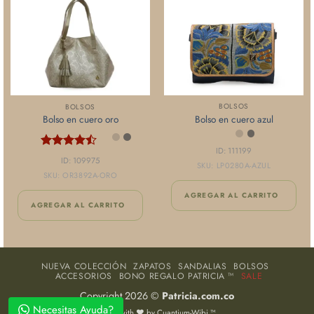
BOLSOS
BOLSOS
Bolso en cuero azul
Bolso en cuero oro
ID: 111199
Valorado
ID: 109975
SKU: LP0280A-AZUL
con
4.4
SKU: OR3892A-ORO
de 5
AGREGAR AL CARRITO
AGREGAR AL CARRITO
NUEVA COLECCIÓN
ZAPATOS
SANDALIAS
BOLSOS
ACCESORIOS
BONO REGALO PATRICIA ™
SALE
Copyright 2026 ©
Patricia.com.co
Necesitas Ayuda?
Made with ❤️ by
Cuantium-Wibi ™