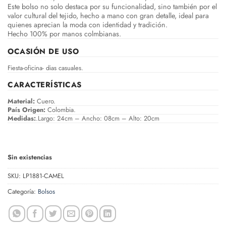
Este bolso no solo destaca por su funcionalidad, sino también por el
valor cultural del tejido, hecho a mano con gran detalle, ideal para
quienes aprecian la moda con identidad y tradición.
Hecho 100% por manos colmbianas.
OCASIÓN DE USO
Fiesta-oficina- dias casuales.
CARACTERÍSTICAS
Material:
Cuero.
País Origen:
Colombia.
Medidas:
.Largo: 24cm – Ancho: 08cm – Alto: 20cm
Sin existencias
SKU:
LP1881-CAMEL
Categoría:
Bolsos