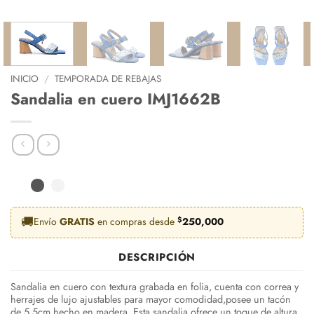
INICIO
/
TEMPORADA DE REBAJAS
Sandalia en cuero IMJ1662B
🚚
Envío
GRATIS
en compras desde
$
250,000
DESCRIPCIÓN
Sandalia en cuero con textura grabada en folia, cuenta con correa y
herrajes de lujo ajustables para mayor comodidad,posee un tacón
de 5.5cm hecho en madera. Esta sandalia ofrece un toque de altura