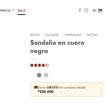
TRICIA ™
SALE
$
0
INICIO
/
CALZADO
/
SANDALIAS
/
TACÓN
Sandalia en cuero
negro
Valorado
4
con
4.25
de 5 en
base a
valoraciones
🚚
Envío
GRATIS
en compras desde
de
$
250,000
clientes