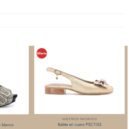
¡Oferta!
NUESTROS FAVORITOS
Baleta en cuero PSC1133
o blanco