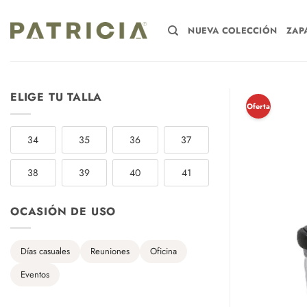
Saltar
al
NUEVA COLECCIÓN
ZAP
contenido
ELIGE TU TALLA
¡Oferta!
34
35
36
37
38
39
40
41
OCASIÓN DE USO
Días casuales
Reuniones
Oficina
Eventos