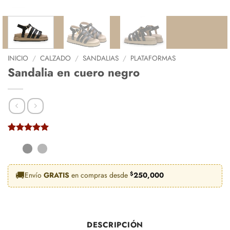
INICIO
/
CALZADO
/
SANDALIAS
/
PLATAFORMAS
Sandalia en cuero negro
Valorado
6
con
5
de 5
en base a
valoraciones
de clientes
🚚
Envío
GRATIS
en compras desde
$
250,000
DESCRIPCIÓN