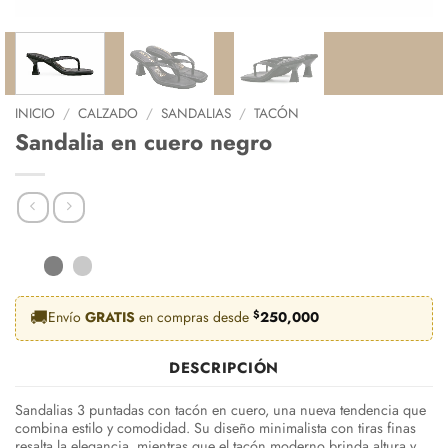
INICIO
/
CALZADO
/
SANDALIAS
/
TACÓN
Sandalia en cuero negro
🚚
Envío
GRATIS
en compras desde
$
250,000
DESCRIPCIÓN
Sandalias 3 puntadas con tacón en cuero, una nueva tendencia que
combina estilo y comodidad. Su diseño minimalista con tiras finas
resalta la elegancia, mientras que el tacón moderno brinda altura y