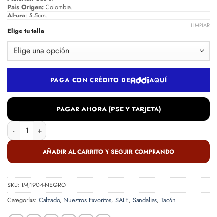
País Origen:
Colombia.
Altura
: 5.5cm.
LIMPIAR
Elige tu talla
PAGA CON CRÉDITO DE
AQUÍ
PAGAR AHORA (PSE Y TARJETA)
Sandalia en cuero negro cantidad
AÑADIR AL CARRITO Y SEGUIR COMPRANDO
SKU:
IMJ1904-NEGRO
Categorías:
Calzado
,
Nuestros Favoritos
,
SALE
,
Sandalias
,
Tacón