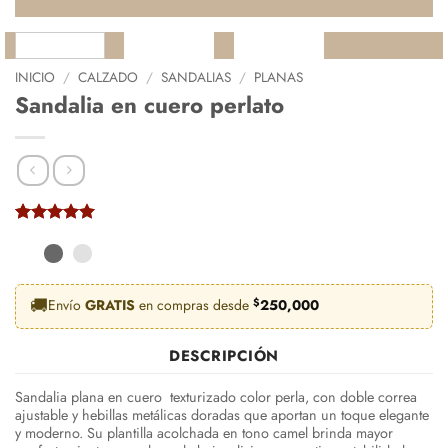
INICIO
/
CALZADO
/
SANDALIAS
/
PLANAS
Sandalia en cuero perlato
Valorado
2
con
5
de 5
en base a
valoraciones
de clientes
🚚
Envío
GRATIS
en compras desde
$
250,000
DESCRIPCIÓN
Sandalia plana en cuero texturizado color perla, con doble correa
ajustable y hebillas metálicas doradas que aportan un toque elegante
y moderno. Su plantilla acolchada en tono camel brinda mayor