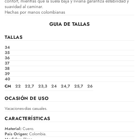
confort, mientras que la suela baja y liviana garantiza estabilidad y
suavidad al caminar.
Hechas por manos colombianas
GUIA DE TALLAS
TALLAS
34
35
36
37
38
39
40
CM
22
22,7
23,3
24
24,7
25,7
26
OCASIÓN DE USO
Vacaciones-dias casuales.
CARACTERÍSTICAS
Material:
Cuero.
País Origen:
Colombia.