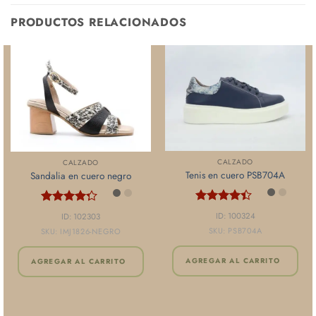
PRODUCTOS RELACIONADOS
CALZADO
CALZADO
Tenis en cuero PSB704A
Sandalia en cuero negro
Valorado
Valorado
ID: 100324
ID: 102303
con
4.33
con
4.25
SKU: PSB704A
SKU: IMJ1826-NEGRO
de 5
de 5
AGREGAR AL CARRITO
AGREGAR AL CARRITO
Este
Este
producto
producto
tiene
tiene