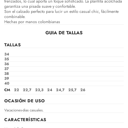
trenzados, lo cual aporta un toque sofisticado. La plantilla acolchada
garantiza una pisada suave y confortable.
Son el calzado perfecto para lucir un estilo casual chic, fácilmente
combinable.
Hechas por manos colombianas
GUIA DE TALLAS
TALLAS
34
35
36
37
38
39
40
CM
22
22,7
23,3
24
24,7
25,7
26
OCASIÓN DE USO
Vacaciones-dias casuales.
CARACTERÍSTICAS