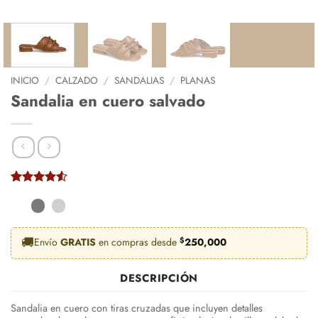
INICIO
/
CALZADO
/
SANDALIAS
/
PLANAS
Sandalia en cuero salvado
Valorado
2
con
4.5
de 5 en
base a
valoraciones
🚚
Envío
GRATIS
en compras desde
$
250,000
de clientes
DESCRIPCIÓN
Sandalia en cuero con tiras cruzadas que incluyen detalles