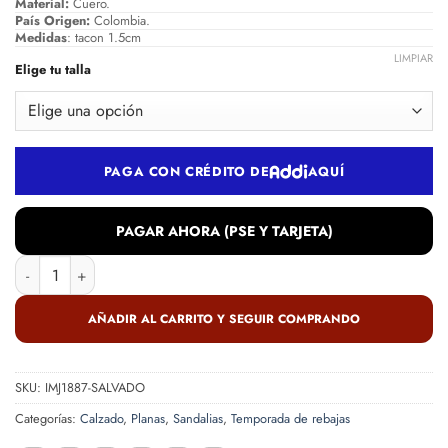
Material:
Cuero.
País Origen:
Colombia.
Medidas
: tacon 1.5cm
LIMPIAR
Elige tu talla
PAGA CON CRÉDITO DE
AQUÍ
PAGAR AHORA (PSE Y TARJETA)
Sandalia en cuero salvado cantidad
AÑADIR AL CARRITO Y SEGUIR COMPRANDO
SKU:
IMJ1887-SALVADO
Categorías:
Calzado
,
Planas
,
Sandalias
,
Temporada de rebajas