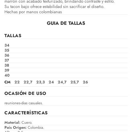
marrón con acabado texturizado, brindando contraste y estilo.
Su tacon bajo ofrece estabilidad sin sacrificar el diseño.
Hechas por manos colombianas
GUIA DE TALLAS
TALLAS
34
35
36
37
38
39
40
CM
22
22,7
23,3
24
24,7
25,7
26
OCASIÓN DE USO
reuniones-dias casuales.
CARACTERÍSTICAS
Material:
Cuero.
País Origen:
Colombia.