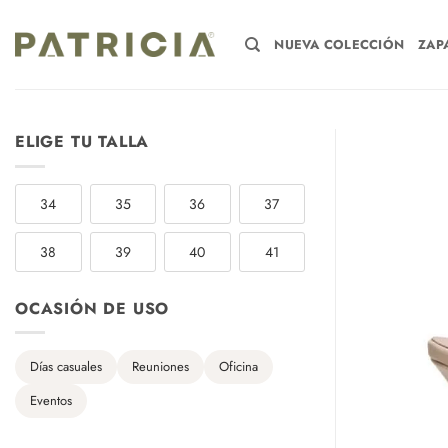
Saltar
al
NUEVA COLECCIÓN
ZAP
contenido
ELIGE TU TALLA
34
35
36
37
38
39
40
41
OCASIÓN DE USO
Días casuales
Reuniones
Oficina
Eventos