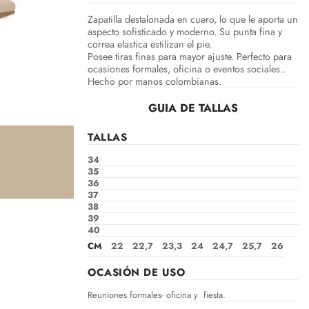
Zapatilla destalonada en cuero, lo que le aporta un
aspecto sofisticado y moderno. Su punta fina y
correa elastica estilizan el pie.
Posee tiras finas para mayor ajuste. Perfecto para
ocasiones formales, oficina o eventos sociales..
Hecho por manos colombianas.
GUIA DE TALLAS
TALLAS
34
35
36
37
38
39
40
CM
22
22,7
23,3
24
24,7
25,7
26
OCASIÓN DE USO
Reuniones formales- oficina y fiesta.