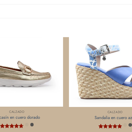
CALZADO
CALZADO
asín en cuero dorado
Sandalia en cuero az