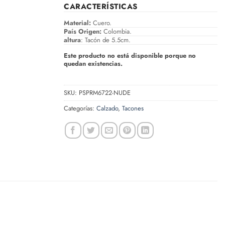
CARACTERÍSTICAS
Material:
Cuero.
País Origen:
Colombia.
altura
: Tacón de 5.5cm.
Este producto no está disponible porque no
quedan existencias.
SKU:
PSPRM6722-NUDE
Categorías:
Calzado
,
Tacones