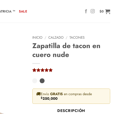
TRICIA ™
SALE
$
0
INICIO
/
CALZADO
/
TACONES
Zapatilla de tacon en
cuero nude
Valorado
3
con
5
de 5
en base a
valoraciones
de clientes
🚚
Envío
GRATIS
en compras desde
$
250,000
DESCRIPCIÓN